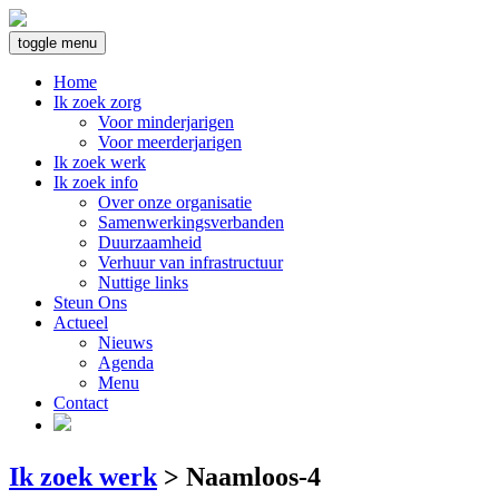
toggle menu
Home
Ik zoek zorg
Voor minderjarigen
Voor meerderjarigen
Ik zoek werk
Ik zoek info
Over onze organisatie
Samenwerkingsverbanden
Duurzaamheid
Verhuur van infrastructuur
Nuttige links
Steun Ons
Actueel
Nieuws
Agenda
Menu
Contact
Ik zoek werk
>
Naamloos-4