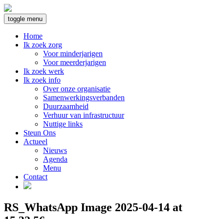
toggle menu
Home
Ik zoek zorg
Voor minderjarigen
Voor meerderjarigen
Ik zoek werk
Ik zoek info
Over onze organisatie
Samenwerkingsverbanden
Duurzaamheid
Verhuur van infrastructuur
Nuttige links
Steun Ons
Actueel
Nieuws
Agenda
Menu
Contact
RS_WhatsApp Image 2025-04-14 at