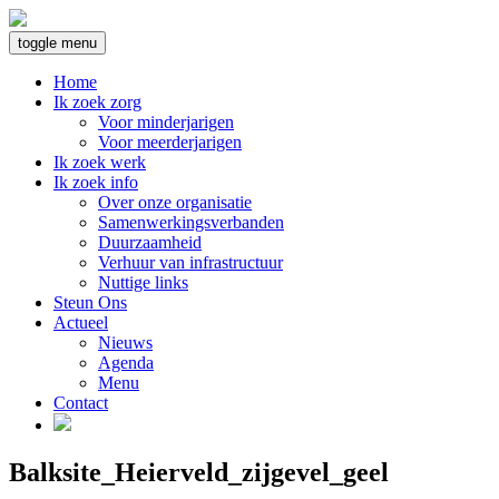
toggle menu
Home
Ik zoek zorg
Voor minderjarigen
Voor meerderjarigen
Ik zoek werk
Ik zoek info
Over onze organisatie
Samenwerkingsverbanden
Duurzaamheid
Verhuur van infrastructuur
Nuttige links
Steun Ons
Actueel
Nieuws
Agenda
Menu
Contact
Balksite_Heierveld_zijgevel_geel