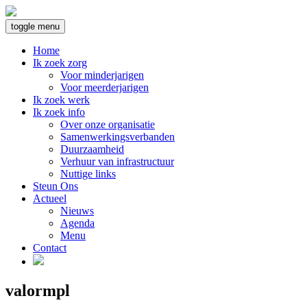
toggle menu
Home
Ik zoek zorg
Voor minderjarigen
Voor meerderjarigen
Ik zoek werk
Ik zoek info
Over onze organisatie
Samenwerkingsverbanden
Duurzaamheid
Verhuur van infrastructuur
Nuttige links
Steun Ons
Actueel
Nieuws
Agenda
Menu
Contact
valormpl