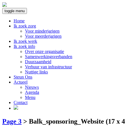
toggle menu
Home
Ik zoek zorg
Voor minderjarigen
Voor meerderjarigen
Ik zoek werk
Ik zoek info
Over onze organisatie
Samenwerkingsverbanden
Duurzaamheid
Verhuur van infrastructuur
Nuttige links
Steun Ons
Actueel
Nieuws
Agenda
Menu
Contact
Page 3
>
Balk_sponsoring_Website (17 x 4 