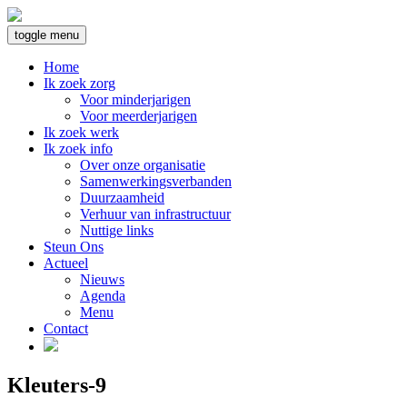
toggle menu
Home
Ik zoek zorg
Voor minderjarigen
Voor meerderjarigen
Ik zoek werk
Ik zoek info
Over onze organisatie
Samenwerkingsverbanden
Duurzaamheid
Verhuur van infrastructuur
Nuttige links
Steun Ons
Actueel
Nieuws
Agenda
Menu
Contact
Kleuters-9