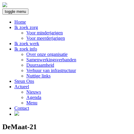
toggle menu
Home
Ik zoek zorg
Voor minderjarigen
Voor meerderjarigen
Ik zoek werk
Ik zoek info
Over onze organisatie
Samenwerkingsverbanden
Duurzaamheid
Verhuur van infrastructuur
Nuttige links
Steun Ons
Actueel
Nieuws
Agenda
Menu
Contact
DeMaat-21