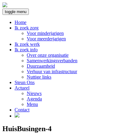
toggle menu
Home
Ik zoek zorg
Voor minderjarigen
Voor meerderjarigen
Ik zoek werk
Ik zoek info
Over onze organisatie
Samenwerkingsverbanden
Duurzaamheid
Verhuur van infrastructuur
Nuttige links
Steun Ons
Actueel
Nieuws
Agenda
Menu
Contact
HuisBusingen-4