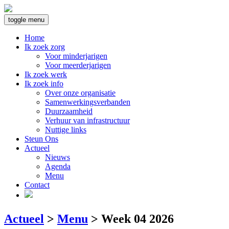
toggle menu
Home
Ik zoek zorg
Voor minderjarigen
Voor meerderjarigen
Ik zoek werk
Ik zoek info
Over onze organisatie
Samenwerkingsverbanden
Duurzaamheid
Verhuur van infrastructuur
Nuttige links
Steun Ons
Actueel
Nieuws
Agenda
Menu
Contact
Actueel
>
Menu
>
Week 04 2026